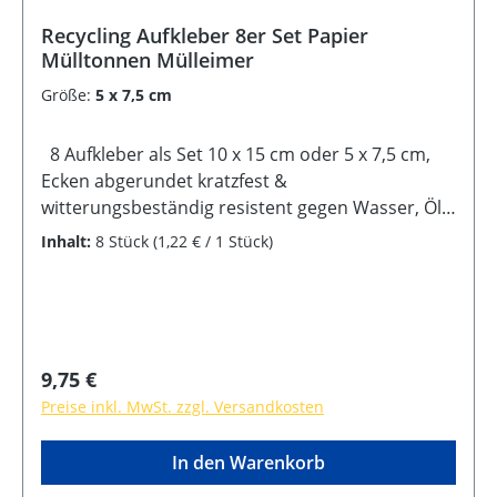
Recycling Aufkleber 8er Set Papier
Mülltonnen Mülleimer
Größe:
5 x 7,5 cm
8 Aufkleber als Set 10 x 15 cm oder 5 x 7,5 cm,
Ecken abgerundet kratzfest &
witterungsbeständig resistent gegen Wasser, Öl,
Reinigungsmittel selbstklebende Rückseite
Inhalt:
8 Stück
(1,22 € / 1 Stück)
Regulärer Preis:
9,75 €
Preise inkl. MwSt. zzgl. Versandkosten
In den Warenkorb