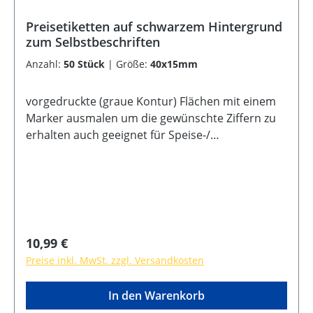
Preisetiketten auf schwarzem Hintergrund
zum Selbstbeschriften
Anzahl:
50 Stück
|
Größe:
40x15mm
vorgedruckte (graue Kontur) Flächen mit einem
Marker ausmalen um die gewünschte Ziffern zu
erhalten auch geeignet für Speise-/
Menütafelbeschriftungen in drei verschiedenen
Größen erhältlich
Regulärer Preis:
10,99 €
Preise inkl. MwSt. zzgl. Versandkosten
In den Warenkorb