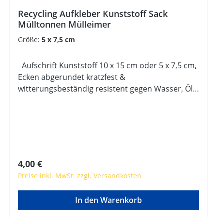
Recycling Aufkleber Kunststoff Sack
Mülltonnen Mülleimer
Größe:
5 x 7,5 cm
Aufschrift Kunststoff 10 x 15 cm oder 5 x 7,5 cm,
Ecken abgerundet kratzfest &
witterungsbeständig resistent gegen Wasser, Öl,
Reinigungsmittel selbstklebende Rückseite
Regulärer Preis:
4,00 €
Preise inkl. MwSt. zzgl. Versandkosten
In den Warenkorb