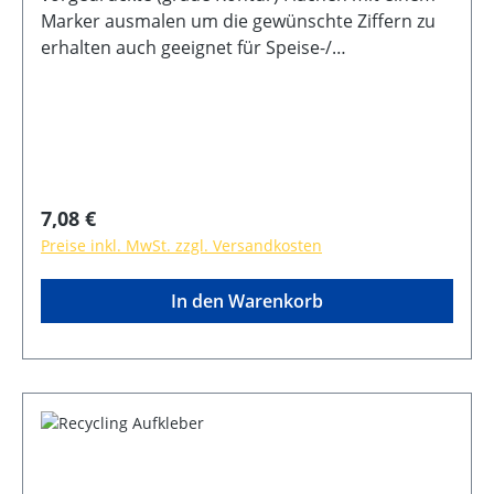
Marker ausmalen um die gewünschte Ziffern zu
erhalten auch geeignet für Speise-/
Menütafelbeschriftungen in drei verschiedenen
Größen erhältlich
Regulärer Preis:
7,08 €
Preise inkl. MwSt. zzgl. Versandkosten
In den Warenkorb