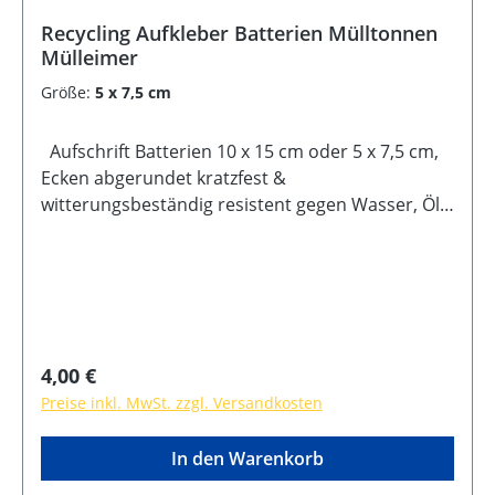
Recycling Aufkleber Batterien Mülltonnen
Mülleimer
Größe:
5 x 7,5 cm
Aufschrift Batterien 10 x 15 cm oder 5 x 7,5 cm,
Ecken abgerundet kratzfest &
witterungsbeständig resistent gegen Wasser, Öl,
Reinigungsmittel selbstklebende Rückseite
Regulärer Preis:
4,00 €
Preise inkl. MwSt. zzgl. Versandkosten
In den Warenkorb