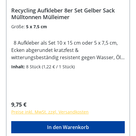
Recycling Aufkleber 8er Set Gelber Sack
Mülltonnen Mülleimer
Größe:
5 x 7,5 cm
8 Aufkleber als Set 10 x 15 cm oder 5 x 7,5 cm,
Ecken abgerundet kratzfest &
witterungsbeständig resistent gegen Wasser, Öl,
Reinigungsmittel selbstklebende Rückseite
Inhalt:
8 Stück
(1,22 € / 1 Stück)
Regulärer Preis:
9,75 €
Preise inkl. MwSt. zzgl. Versandkosten
In den Warenkorb