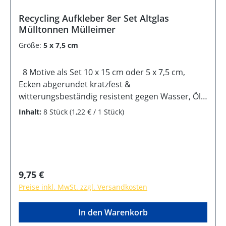
Recycling Aufkleber 8er Set Altglas
Mülltonnen Mülleimer
Größe:
5 x 7,5 cm
8 Motive als Set 10 x 15 cm oder 5 x 7,5 cm,
Ecken abgerundet kratzfest &
witterungsbeständig resistent gegen Wasser, Öl,
Reinigungsmittel selbstklebende Rückseite
Inhalt:
8 Stück
(1,22 € / 1 Stück)
Regulärer Preis:
9,75 €
Preise inkl. MwSt. zzgl. Versandkosten
In den Warenkorb