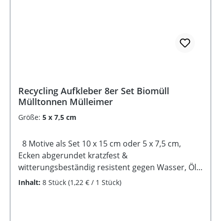
Recycling Aufkleber 8er Set Biomüll
Mülltonnen Mülleimer
Größe:
5 x 7,5 cm
8 Motive als Set 10 x 15 cm oder 5 x 7,5 cm,
Ecken abgerundet kratzfest &
witterungsbeständig resistent gegen Wasser, Öl,
Reinigungsmittel selbstklebende Rückseite
Inhalt:
8 Stück
(1,22 € / 1 Stück)