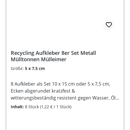
Recycling Aufkleber 8er Set Metall
Mülltonnen Mülleimer
Größe:
5 x 7,5 cm
8 Aufkleber als Set 10 x 15 cm oder 5 x 7,5 cm,
Ecken abgerundet kratzfest &
witterungsbeständig resistent gegen Wasser, Öl,
Reinigungsmittel selbstklebende Rückseite
Inhalt:
8 Stück
(1,22 € / 1 Stück)