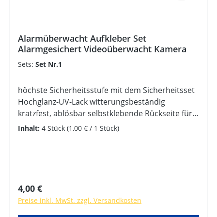
Alarmüberwacht Aufkleber Set
Alarmgesichert Videoüberwacht Kamera
Sets:
Set Nr.1
höchste Sicherheitsstufe mit dem Sicherheitsset
Hochglanz-UV-Lack witterungsbeständig
kratzfest, ablösbar selbstklebende Rückseite für
Innen und Außen geeignet Farben: gelb/schwarz
Inhalt:
4 Stück
(1,00 € / 1 Stück)
Regulärer Preis:
4,00 €
Preise inkl. MwSt. zzgl. Versandkosten