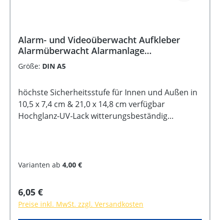
Alarm- und Videoüberwacht Aufkleber
Alarmüberwacht Alarmanlage
Warnaufkleber Sicherheit Kamera
Größe:
DIN A5
höchste Sicherheitsstufe für Innen und Außen in
10,5 x 7,4 cm & 21,0 x 14,8 cm verfügbar
Hochglanz-UV-Lack witterungsbeständig
kratzfest, ablösbar selbstklebende Rückseite
Farben: gelb, schwarz
Varianten ab
4,00 €
Regulärer Preis:
6,05 €
Preise inkl. MwSt. zzgl. Versandkosten