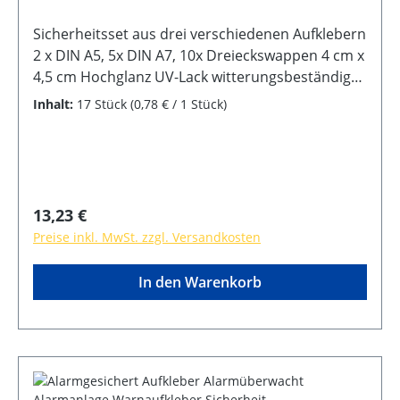
Sicherheitsset aus drei verschiedenen Aufklebern
2 x DIN A5, 5x DIN A7, 10x Dreieckswappen 4 cm x
4,5 cm Hochglanz UV-Lack witterungsbeständig
kratzfest selbstklebende Rückseite für Innen und
Inhalt:
17 Stück
(0,78 € / 1 Stück)
Außen
Regulärer Preis:
13,23 €
Preise inkl. MwSt. zzgl. Versandkosten
In den Warenkorb