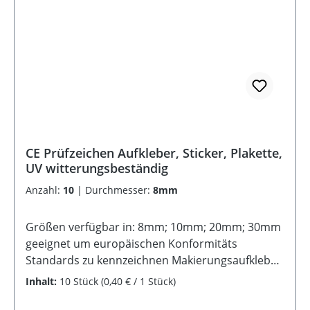
CE Prüfzeichen Aufkleber, Sticker, Plakette,
UV witterungsbeständig
Anzahl:
10
|
Durchmesser:
8mm
Größen verfügbar in: 8mm; 10mm; 20mm; 30mm
geeignet um europäischen Konformitäts
Standards zu kennzeichnen Makierungsaufkleber,
Rundaufkleber Haltbarkeit: im Innenbereich
Inhalt:
10 Stück
(0,40 € / 1 Stück)
nahezu unbegrenzt UV-Beständig und
Waschanlagenfest IM Innen- und Außenbereich