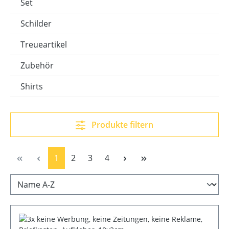
Set
Schilder
Treueartikel
Zubehör
Shirts
Produkte filtern
Seite
Seite
Seite
Seite
1
2
3
4