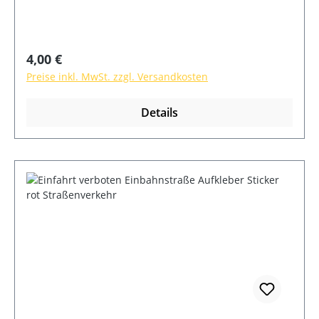
auf allen glatten Flächen, wie Autokarosserie,
Glasflächen und Kunststoffoberflächen,
anwendbar
Regulärer Preis:
4,00 €
Preise inkl. MwSt. zzgl. Versandkosten
Details