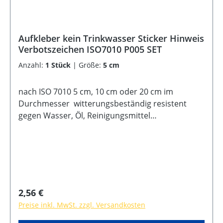
Aufkleber kein Trinkwasser Sticker Hinweis
Verbotszeichen ISO7010 P005 SET
Anzahl:
1 Stück
|
Größe:
5 cm
nach ISO 7010 5 cm, 10 cm oder 20 cm im
Durchmesser witterungsbeständig resistent
gegen Wasser, Öl, Reinigungsmittel
selbstklebende Rückseite UV-Lack
Regulärer Preis:
2,56 €
Preise inkl. MwSt. zzgl. Versandkosten