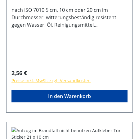
nach ISO 7010 5 cm, 10 cm oder 20 cm im
Durchmesser witterungsbeständig resistent
gegen Wasser, Öl, Reinigungsmittel
selbstklebende Rückseite UV-Lack
Regulärer Preis:
2,56 €
Preise inkl. MwSt. zzgl. Versandkosten
In den Warenkorb